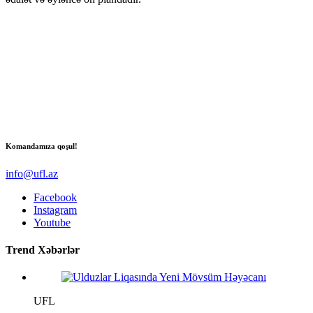
Komandamıza qoşul!
info@ufl.az
Facebook
Instagram
Youtube
Trend Xəbərlər
UFL