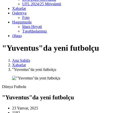
UFL 2024/25 Mövsümü
Xəbərlər
Qalereya
Foto
Haqqımızda
İdarə Heyəti
Tərəfdaşlarımız
Əlaqə
"Yuventus"da yeni futbolçu
Ana Səhifə
Xəbərlər
"Yuventus"da yeni futbolçu
Dünya Futbolu
"Yuventus"da yeni futbolçu
23 Yanvar, 2025
1192