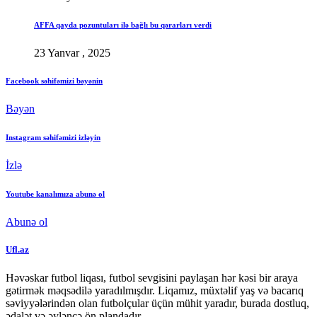
AFFA qayda pozuntuları ilə bağlı bu qərarları verdi
23 Yanvar , 2025
Facebook səhifəmizi bəyənin
Bəyən
Instagram səhifəmizi izləyin
İzlə
Youtube kanalımıza abunə ol
Abunə ol
Ufl.az
Həvəskar futbol liqası, futbol sevgisini paylaşan hər kəsi bir araya
gətirmək məqsədilə yaradılmışdır. Liqamız, müxtəlif yaş və bacarıq
səviyyələrindən olan futbolçular üçün mühit yaradır, burada dostluq,
ədalət və əyləncə ön plandadır.