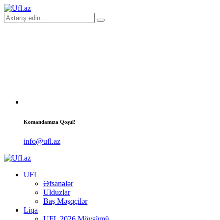
Komandamıza Qoşul!
info@ufl.az
UFL
Əfsanələr
Ulduzlar
Baş Məşqçilər
Liqa
UFL 2026 Mövsümü