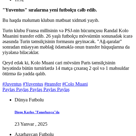
"Yuventus" sıralarına yeni futbolçu cəlb edib.
Bu haqda məlumatı klubun mətbuat xidməti yayıb.
Turin klubu Fransa millisinin və PSJ-nin hücumçusu Randal Kolo
Muanini transfer edib. 26 yaşlı futbolçu mövsümün sonunadək icarə
əsasında Turin təmsilçisinin formasını geyinəcək. "Ağ-qaralar"
sonradan müəyyən məbləğ ödəməklə onun transfer hüquqlarına da
yiyələnə biləcəklər.
Qeyd edək ki, Kolo Muani cari mövsüm Paris təmsilçisinin
heyətində bütün turnirlərdə 14 matça çıxaraq 2 qol və 1 məhsuldar
ötürmə ilə yadda qalıb.
#Juventus
#Yuventus
#transfer
#Colo Muani
Paylaş
Paylaş
Paylaş
Paylaş
Paylaş
Dünya Futbolu
Dieqo Karlos "Fənərbaxça"da
23 Yanvar , 2025
Azərbaycan Futbolu