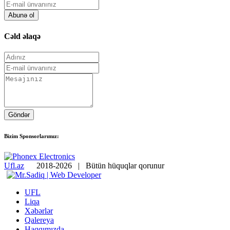
Abunə ol
Cəld əlaqə
Göndər
Bizim Sponsorlarımız:
Ufl.az
2018-2026 | Bütün hüquqlar qorunur
UFL
Liqa
Xəbərlər
Qalereya
Haqqımızda