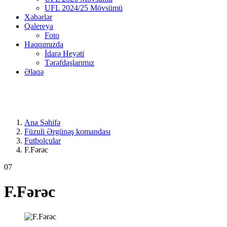
UFL 2024/25 Mövsümü
Xəbərlər
Qalereya
Foto
Haqqımızda
İdarə Heyəti
Tərəfdaşlarımız
Əlaqə
Ana Səhifə
Füzuli Ərgünəş komandası
Futbolçular
F.Fərəc
07
F.Fərəc