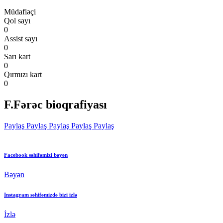
Müdafiəçi
Qol sayı
0
Assist sayı
0
Sarı kart
0
Qırmızı kart
0
F.Fərəc bioqrafiyası
Paylaş
Paylaş
Paylaş
Paylaş
Paylaş
Facebook səhifəmizi bəyən
Bəyən
Instagram səhifəmizdə bizi izlə
İzlə