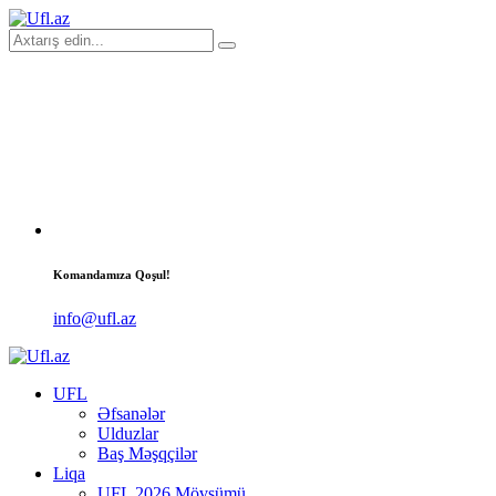
Komandamıza Qoşul!
info@ufl.az
UFL
Əfsanələr
Ulduzlar
Baş Məşqçilər
Liqa
UFL 2026 Mövsümü