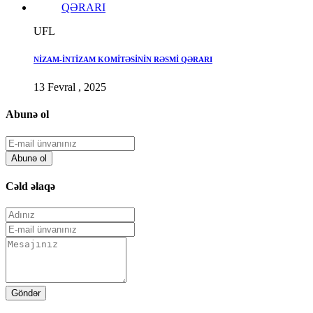
UFL
NİZAM-İNTİZAM KOMİTƏSİNİN RƏSMİ QƏRARI
13 Fevral , 2025
Abunə ol
Abunə ol
Cəld əlaqə
Göndər