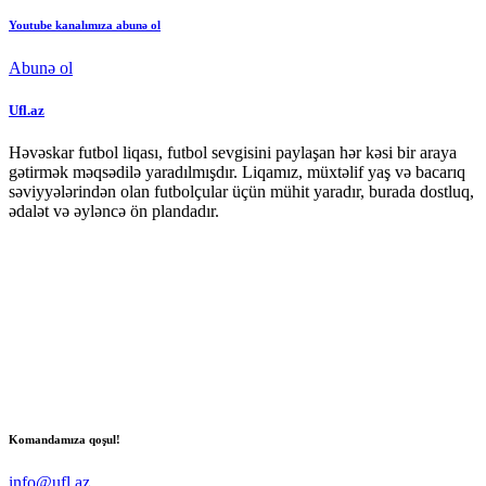
Youtube kanalımıza abunə ol
Abunə ol
Ufl.az
Həvəskar futbol liqası, futbol sevgisini paylaşan hər kəsi bir araya
gətirmək məqsədilə yaradılmışdır. Liqamız, müxtəlif yaş və bacarıq
səviyyələrindən olan futbolçular üçün mühit yaradır, burada dostluq,
ədalət və əyləncə ön plandadır.
Komandamıza qoşul!
info@ufl.az