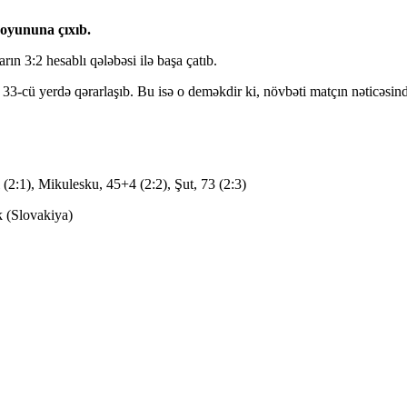
oyununa çıxıb.
ın 3:2 hesablı qələbəsi ilə başa çatıb.
 33-cü yerdə qərarlaşıb. Bu isə o deməkdir ki, növbəti matçın nəticəsind
 (2:1), Mikulesku, 45+4 (2:2), Şut, 73 (2:3)
k (Slovakiya)