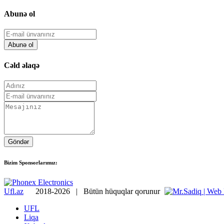
Abunə ol
Abunə ol
Cəld əlaqə
Göndər
Bizim Sponsorlarımız:
Ufl.az
2018-2026 | Bütün hüquqlar qorunur
UFL
Liqa