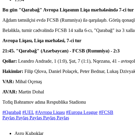
Bu gün "Qarabağ" Avropa Liqasının Liqa mərhələsində 7-ci tur 
Ağdam təmsilçisi evdə FCSB (Rumıniya) ilə qarşılaşıb. Görüş qonaqlar
Beləliklə, turnir cədvəlində FCSB 14 xalla 6-cı, "Qarabağ" isə 3 xalla
Avropa Liqası, Liqa mərhələsi, 7-ci tur
21:45. "Qarabağ" (Azərbaycan) - FCSB (Rumıniya) - 2:3
Qollar:
Leandro Andrade, 1 (1:0), Şut, 7 (1:1), Nqezana, 41 - avtoqol
Hakimlər:
Filip Qlova, Daniel Polaçek, Peter Bednar, Lukaş Dzivya
VAR:
Mihal Oçenaş
AVAR:
Martin Dohal
Tofiq Bəhramov adına Respublika Stadionu
#Qarabağ
#UEL
#Avropa Liqası
#Europa League
#FCSB
Paylaş
Paylaş
Paylaş
Paylaş
Paylaş
Avro Kuboklar