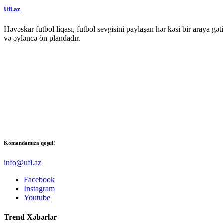
Ufl.az
Həvəskar futbol liqası, futbol sevgisini paylaşan hər kəsi bir araya g
və əyləncə ön plandadır.
Komandamıza qoşul!
info@ufl.az
Facebook
Instagram
Youtube
Trend Xəbərlər