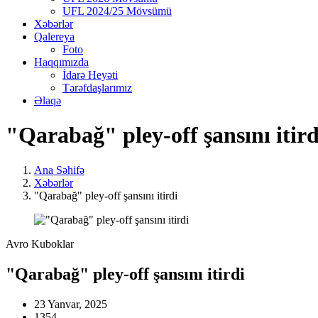
UFL 2024/25 Mövsümü
Xəbərlər
Qalereya
Foto
Haqqımızda
İdarə Heyəti
Tərəfdaşlarımız
Əlaqə
"Qarabağ" pley-off şansını itird
Ana Səhifə
Xəbərlər
"Qarabağ" pley-off şansını itirdi
Avro Kuboklar
"Qarabağ" pley-off şansını itirdi
23 Yanvar, 2025
1354