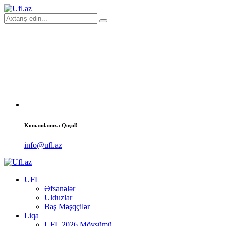
Komandamıza Qoşul!
info@ufl.az
UFL
Əfsanələr
Ulduzlar
Baş Məşqçilər
Liqa
UFL 2026 Mövsümü